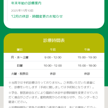
年末年始の診療案内
2025年11月10日
12月の休診・時間変更のお知らせ
診療時間表
曜日
午前
午後
月・水〜土曜
9:00 - 12:00
15:00 - 19:00
日曜
10:00 - 12:00
15:00 - 18:00
火曜・祝祭日
休診
休診
※当院では予約診療は行っておりません。ご来院いただいた順番に
て、診療をいたします（手術に関しましては予約制となります）。
※学会、獣医師会などにより臨時の休診や診察時間を変更させていた
だく場合がございます。動物病院からのお知らせや、カレンダーをご
確認ください。
※診察時間外に救急の診察をご希望の場合は、先にお電話ください。